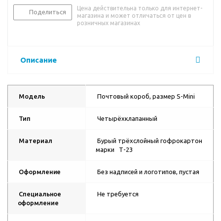
Цена действительна только для интернет-
Поделиться
магазина и может отличаться от цен в
розничных магазинах
Описание
Модель
Почтовый короб, размер S-Mini
Тип
Четырёхклапанный
Материал
Бурый трёхслойный гофрокартон
марки Т-23
Оформление
Без надписей и логотипов, пустая
Специальное
Не требуется
оформление