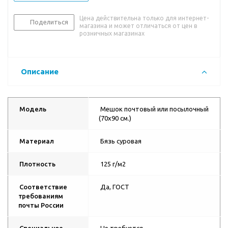
Цена действительна только для интернет-
Поделиться
магазина и может отличаться от цен в
розничных магазинах
Описание
Модель
Мешок почтовый или посылочный
(70х90 см.)
Материал
Бязь суровая
Плотность
125 г/м2
Соответствие
Да, ГОСТ
требованиям
почты России