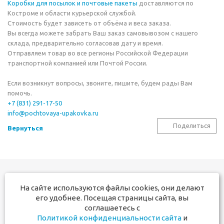
Коробки для посылок
и
почтовые пакеты
доставляются по
Костроме и области курьерской службой.
Стоимость будет зависеть от объёма и веса заказа.
Вы всегда можете забрать Ваш заказ самовывозом с нашего
склада, предварительно согласовав дату и время.
Отправляем товар во все регионы Российской Федерации
транспортной компанией или Почтой России.
Если возникнут вопросы, звоните, пишите, будем рады Вам
помочь.
+7 (831) 291-17-50
info@pochtovaya-upakovka.ru
Поделиться
Вернуться
На сайте используются файлы cookies, они делают
+7 831 291-17-50
его удобнее. Посещая страницы сайта, вы
+7 910 381-60-00
соглашаетесь с
Политикой конфиденциальности сайта
и