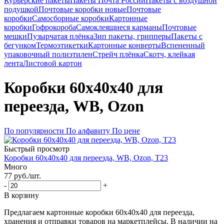
Курьерские пакеты
Пакеты Почта России
Пакеты с воздушной
подушкой
Почтовые коробки новые
Почтовые
коробки
Самосборные коробки
Картонные
коробки
Гофрокороба
Самоклеящиеся карманы
Почтовые
мешки
Пузырчатая плёнка
Зип пакеты, грипперы
Пакеты с
бегунком
Термоэтикетки
Картонные конверты
Вспененный
упаковочный полиэтилен
Стрейч плёнка
Скотч, клейкая
лента
Листовой картон
Коробки 60х40х40 для
переезда, WB, Ozon
По популярности
По алфавиту
По цене
Быстрый просмотр
Коробки 60х40х40 для переезда, WB, Ozon, Т23
Много
77
руб.
/шт.
-
+
В корзину
Предлагаем картонные коробки 60х40х40 для переезда,
хранения и отправки товаров на маркетплейсы. В наличии на