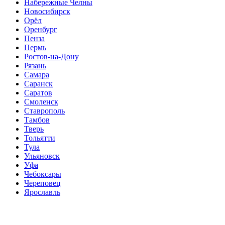
Набережные Челны
Новосибирск
Орёл
Оренбург
Пенза
Пермь
Ростов-на-Дону
Рязань
Самара
Саранск
Саратов
Смоленск
Ставрополь
Тамбов
Тверь
Тольятти
Тула
Ульяновск
Уфа
Чебоксары
Череповец
Ярославль