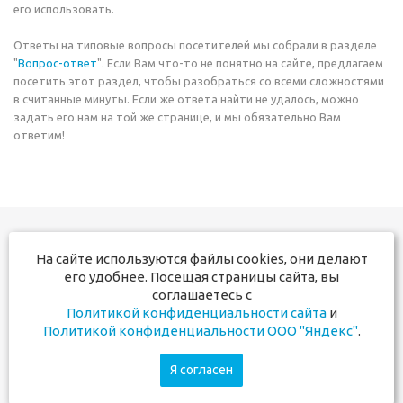
его использовать.
Ответы на типовые вопросы посетителей мы собрали в разделе
"
Вопрос-ответ
". Если Вам что-то не понятно на сайте, предлагаем
посетить этот раздел, чтобы разобраться со всеми сложностями
в считанные минуты. Если же ответа найти не удалось, можно
задать его нам на той же странице, и мы обязательно Вам
ответим!
На сайте используются файлы cookies, они делают
+7 831 291-17-50
его удобнее. Посещая страницы сайта, вы
+7 910 381-60-00
соглашаетесь с
Политикой конфиденциальности сайта
и
Мы в социальных сетях:
Политикой конфиденциальности ООО "Яндекс"
.
Я согласен
2026 © Почтовая упаковка