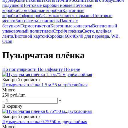
Курьерские пакеты
Пакеты Почта России
Пакеты с воздушной
подушкой
Почтовые коробки новые
Почтовые
коробки
Самосборные коробки
Картонные
коробки
Гофрокороба
Самоклеящиеся карманы
Почтовые
мешки
Зип пакеты, грипперы
Пакеты с
бегунком
Термоэтикетки
Картонные конверты
Вспененный
упаковочный полиэтилен
Стрейч плёнка
Скотч, клейкая
лента
Листовой картон
Коробки 60х40х40 для переезда, WB,
Ozon
Пузырчатая плёнка
По популярности
По алфавиту
По цене
Быстрый просмотр
Пузырчатая плёнка 1.5 м.*5 м.,трёхслойная
Много
250
руб.
/шт.
-
+
В корзину
Быстрый просмотр
Пузырчатая пленка 0.75*50 м.,двухслойная
Много