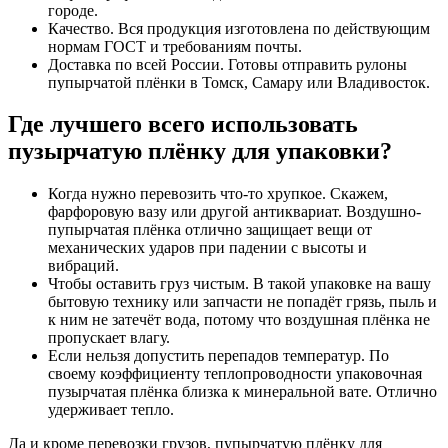
городе.
Качество. Вся продукция изготовлена по действующим
нормам ГОСТ и требованиям почты.
Доставка по всей России. Готовы отправить рулоны
пупырчатой плёнки в Томск, Самару или Владивосток.
Где лучшего всего использовать
пузырчатую плёнку для упаковки?
Когда нужно перевозить что-то хрупкое. Скажем,
фарфоровую вазу или другой антиквариат. Воздушно-
пупырчатая плёнка отлично защищает вещи от
механических ударов при падении с высоты и
вибраций.
Чтобы оставить груз чистым. В такой упаковке на вашу
бытовую технику или запчасти не попадёт грязь, пыль и
к ним не затечёт вода, потому что воздушная плёнка не
пропускает влагу.
Если нельзя допустить перепадов температур. По
своему коэффициенту теплопроводности упаковочная
пузырчатая плёнка близка к минеральной вате. Отлично
удерживает тепло.
Да и кроме перевозки грузов, пупырчатую плёнку для