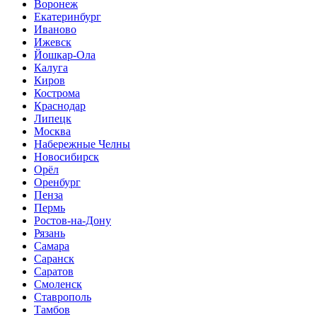
Воронеж
Екатеринбург
Иваново
Ижевск
Йошкар-Ола
Калуга
Киров
Кострома
Краснодар
Липецк
Москва
Набережные Челны
Новосибирск
Орёл
Оренбург
Пенза
Пермь
Ростов-на-Дону
Рязань
Самара
Саранск
Саратов
Смоленск
Ставрополь
Тамбов