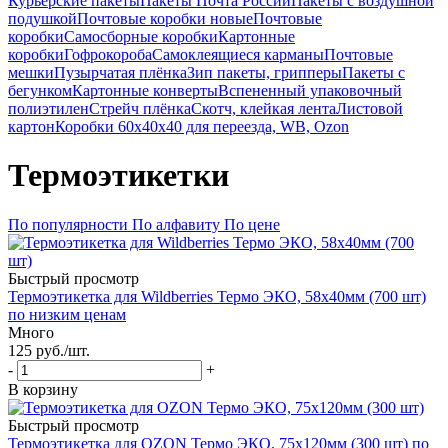
Курьерские пакеты
Пакеты Почта России
Пакеты с воздушной
подушкой
Почтовые коробки новые
Почтовые
коробки
Самосборные коробки
Картонные
коробки
Гофрокороба
Самоклеящиеся карманы
Почтовые
мешки
Пузырчатая плёнка
Зип пакеты, грипперы
Пакеты с
бегунком
Картонные конверты
Вспененный упаковочный
полиэтилен
Стрейч плёнка
Скотч, клейкая лента
Листовой
картон
Коробки 60х40х40 для переезда, WB, Ozon
Термоэтикетки
По популярности
По алфавиту
По цене
Быстрый просмотр
Термоэтикетка для Wildberries Термо ЭКО, 58x40мм (700 шт)
по низким ценам
Много
125
руб.
/шт.
-
+
В корзину
Быстрый просмотр
Термоэтикетка для OZON Термо ЭКО, 75x120мм (300 шт) по