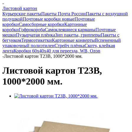
-
Листовой картон
Курьерские пакеты
Пакеты Почта России
Пакеты с воздушной
подушкой
Почтовые коробки новые
Почтовые
коробки
Самосборные коробки
Картонные
коробки
Гофрокороба
Самоклеящиеся карманы
Почтовые
мешки
Пузырчатая плёнка
Зип пакеты, грипперы
Пакеты с
бегунком
Термоэтикетки
Картонные конверты
Вспененный
упаковочный полиэтилен
Стрейч плёнка
Скотч, клейкая
лента
Коробки 60х40х40 для переезда, WB, Ozon
-
Листовой картон Т23В, 1000*2000 мм.
Листовой картон Т23В,
1000*2000 мм.