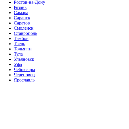
Ростов-на-Дону
Рязань
Самара
Саранск
Саратов
Смоленск
Ставрополь
Тамбов
Тверь
Тольятти
Тула
Ульяновск
Уфа
Чебоксары
Череповец
Ярославль